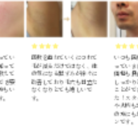
ねていくにつれて
いつも医療クリニックに通
だけではなく、体
っていましたが、こちらは
る黒ずみが徐々に
価格も良心的で通いやすく
おり毛穴も目立た
しっかりと効果を実感する
とても嬉しいで
ことができ大変感動しまし
た！スタッフさんの気遣い
や人柄も素敵で自分の周り
の方にもお勧めできるサロ
ンです。